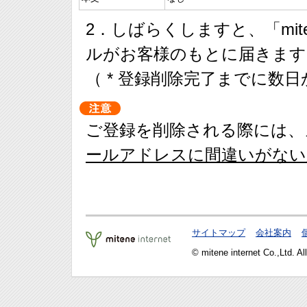
2．しばらくしますと、「mi
ルがお客様のもとに届きます
（ * 登録削除完了までに数
ご登録を削除される際には
ールアドレスに間違いがない
サイトマップ
会社案内
© mitene internet Co.,Ltd. Al