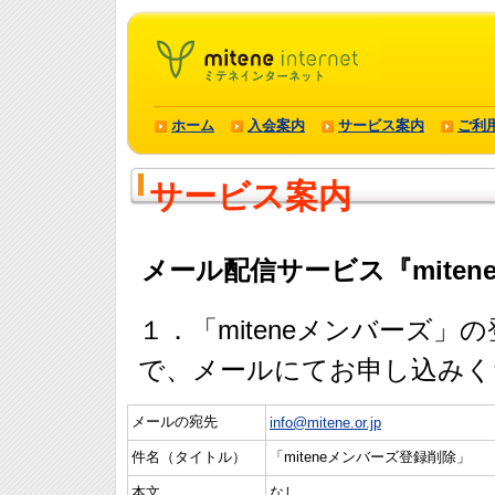
ホーム
入会案内
サービス案内
ご利
サービス案内
メール配信サービス『mite
１．「miteneメンバーズ
で、メールにてお申し込みく
メールの宛先
info@mitene.or.jp
件名（タイトル）
「miteneメンバーズ登録削除」
本文
なし